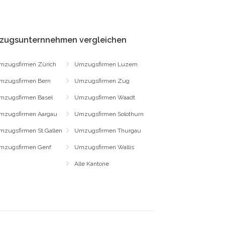
zugsunternnehmen vergleichen
mzugsfirmen Zürich
Umzugsfirmen Luzern
mzugsfirmen Bern
Umzugsfirmen Zug
mzugsfirmen Basel
Umzugsfirmen Waadt
mzugsfirmen Aargau
Umzugsfirmen Solothurn
mzugsfirmen St.Gallen
Umzugsfirmen Thurgau
mzugsfirmen Genf
Umzugsfirmen Wallis
Alle Kantone