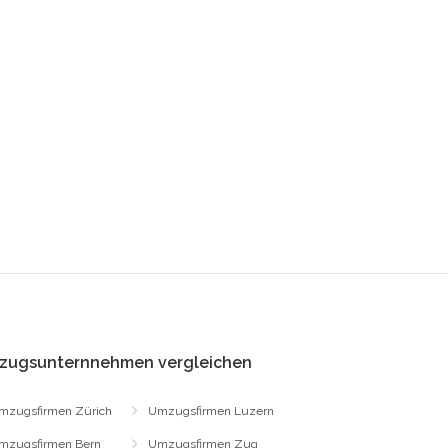
zugsunternnehmen vergleichen
mzugsfirmen Zürich
Umzugsfirmen Luzern
mzugsfirmen Bern
Umzugsfirmen Zug