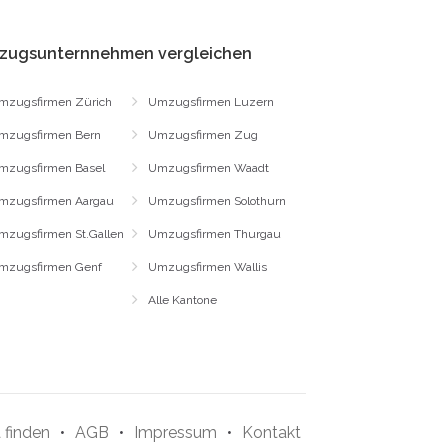
zugsunternnehmen vergleichen
mzugsfirmen Zürich
Umzugsfirmen Luzern
mzugsfirmen Bern
Umzugsfirmen Zug
mzugsfirmen Basel
Umzugsfirmen Waadt
mzugsfirmen Aargau
Umzugsfirmen Solothurn
mzugsfirmen St.Gallen
Umzugsfirmen Thurgau
mzugsfirmen Genf
Umzugsfirmen Wallis
Alle Kantone
 finden
•
AGB
•
Impressum
•
Kontakt