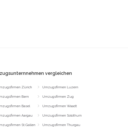
zugsunternnehmen vergleichen
mzugsfirmen Zürich
Umzugsfirmen Luzern
mzugsfirmen Bern
Umzugsfirmen Zug
mzugsfirmen Basel
Umzugsfirmen Waadt
mzugsfirmen Aargau
Umzugsfirmen Solothurn
mzugsfirmen St.Gallen
Umzugsfirmen Thurgau