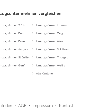
zugsunternnehmen vergleichen
mzugsfirmen Zürich
Umzugsfirmen Luzern
mzugsfirmen Bern
Umzugsfirmen Zug
mzugsfirmen Basel
Umzugsfirmen Waadt
mzugsfirmen Aargau
Umzugsfirmen Solothurn
mzugsfirmen St.Gallen
Umzugsfirmen Thurgau
mzugsfirmen Genf
Umzugsfirmen Wallis
Alle Kantone
 finden
•
AGB
•
Impressum
•
Kontakt