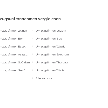
zugsunternnehmen vergleichen
mzugsfirmen Zürich
Umzugsfirmen Luzern
mzugsfirmen Bern
Umzugsfirmen Zug
mzugsfirmen Basel
Umzugsfirmen Waadt
mzugsfirmen Aargau
Umzugsfirmen Solothurn
mzugsfirmen St.Gallen
Umzugsfirmen Thurgau
mzugsfirmen Genf
Umzugsfirmen Wallis
Alle Kantone