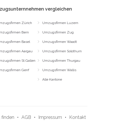
zugsunternnehmen vergleichen
mzugsfirmen Zürich
Umzugsfirmen Luzern
mzugsfirmen Bern
Umzugsfirmen Zug
mzugsfirmen Basel
Umzugsfirmen Waadt
mzugsfirmen Aargau
Umzugsfirmen Solothurn
mzugsfirmen St.Gallen
Umzugsfirmen Thurgau
mzugsfirmen Genf
Umzugsfirmen Wallis
Alle Kantone
 finden
•
AGB
•
Impressum
•
Kontakt