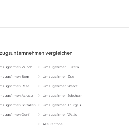
zugsunternnehmen vergleichen
mzugsfirmen Zürich
Umzugsfirmen Luzern
mzugsfirmen Bern
Umzugsfirmen Zug
mzugsfirmen Basel
Umzugsfirmen Waadt
mzugsfirmen Aargau
Umzugsfirmen Solothurn
mzugsfirmen St.Gallen
Umzugsfirmen Thurgau
mzugsfirmen Genf
Umzugsfirmen Wallis
Alle Kantone