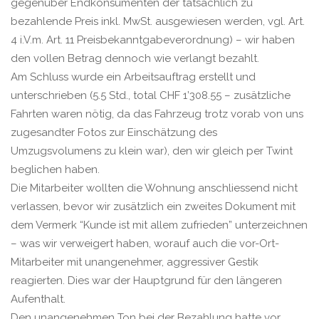
gegenüber Endkonsumenten der tatsächlich zu
bezahlende Preis inkl. MwSt. ausgewiesen werden, vgl. Art.
4 i.V.m. Art. 11 Preisbekanntgabeverordnung) – wir haben
den vollen Betrag dennoch wie verlangt bezahlt.
Am Schluss wurde ein Arbeitsauftrag erstellt und
unterschrieben (5.5 Std., total CHF 1’308.55 – zusätzliche
Fahrten waren nötig, da das Fahrzeug trotz vorab von uns
zugesandter Fotos zur Einschätzung des
Umzugsvolumens zu klein war), den wir gleich per Twint
beglichen haben.
Die Mitarbeiter wollten die Wohnung anschliessend nicht
verlassen, bevor wir zusätzlich ein zweites Dokument mit
dem Vermerk “Kunde ist mit allem zufrieden” unterzeichnen
– was wir verweigert haben, worauf auch die vor-Ort-
Mitarbeiter mit unangenehmer, aggressiver Gestik
reagierten. Dies war der Hauptgrund für den längeren
Aufenthalt.
Den unangenehmen Ton bei der Bezahlung hatte vor